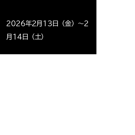
2026年2月13日（金）～2
月14日（土）
会場
日本科学未来館
Miraikan）
（
東京都江東区青海
2-3-6
7階 未来館ホールほか