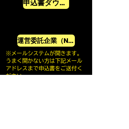
申込書ダウンロード
運営委託企業（Nプラクティス株式会社）に お申込み
※メールシステムが開きます。
うまく開かない方は下記メール
アドレスまで申込書をご送付く
ださい。
72jscev@n-practice.co.jp
問い合わせ先
JSCEV2025 運営委託企業事務局
株式会社 エヌ・プラクティス
担当 藤井律子・丸谷理恵